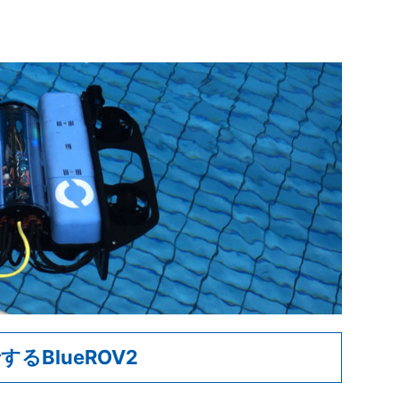
るBlueROV2