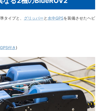
る2機のBlueROV2
準タイプ
と、
グリッパー
と
水中GPS
を装備させたヘビ
GPS付き
)