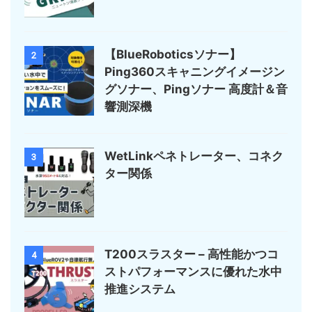
【BlueRoboticsソナー】
2
Ping360スキャニングイメージン
グソナー、Pingソナー 高度計＆音
響測深機
WetLinkペネトレーター、コネク
3
ター関係
T200スラスター – 高性能かつコ
4
ストパフォーマンスに優れた水中
推進システム