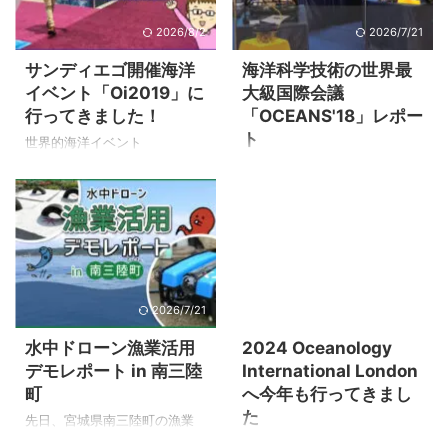
2026/8/2
2026/7/21
サンディエゴ開催海洋
海洋科学技術の世界最
イベント「Oi2019」に
大級国際会議
行ってきました！
「OCEANS'18」レポー
ト
世界的海洋イベント
「Oceanology International
2018年5月、株式会社チックは
AMERICAS 2019」が、2019年
BLUEROV2のメーカーである
2月アメリカサンディエゴで開
Blue Roboticsの正規代理店と
催されました。 今回弊社で
なりました。 そのBlue
は、アテンド（通訳）を連れ
Roboticsがブースを設けたイ
最新のさまざまな海洋製品を
ベント「OTO'18」
見てきましたので報告いたし
(OCEANS'18)が開催されたた
2026/7/21
2026/8/2
ます。 Oiアメリカ2019とは？
め、今回はあいさつを兼ねて
「Oceanology International」
参加してきましたのでレポー
水中ドローン漁業活用
2024 Oceanology
は約50年の歴史を持つ世界最
トいたします。 「OTO'18」の
デモレポート in 南三陸
International London
大の海洋技術系イベントで、
概要 アメリカ海洋科学技術の
町
へ今年も行ってきまし
ロンドン・中国・サンディエ
世界最大級の国際会議
た
ゴ（アメリカ）で2年ごとに開
「OCEANS」 神戸で隔年開催
先日、宮城県南三陸町の漁業
催されています。 開催国ごと
される海洋分野の国際コンベ
関係者から「漁業に活用でき
日本から約14時間。 3月12日