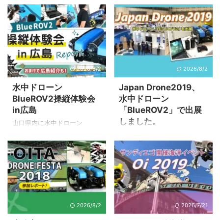
に特色のある内容になってお
ンション「Techno-Ocean」
るかもしれないので、水中ド
火曜日と言っても夜中の1時。
り、サンディエゴ ...
これらの合同コンベンション
ローンを見てみたい」という
羽田からロンドンに向けて出
が「OTO'18」です。 テー ...
連絡を受けデモを行いまし
発をしました。 ロンドンには
た。 今回はデモ時の動画も添
朝の6：25分に到着予定です。
えて、その時の様子をレポー
ROV Cerulean Sonar Cerulean
トいたします。 沖へ出たのち
Sonarは、革新的な水中ソナー
2026/8/2
2026/8/2
ドローン潜水準備 当日は現役
技術に特化した企業です。同
の漁師さんが船を出してく
社は高性能で信頼性のあるソ
水中ドローン
Japan Drone2019、
れ、関係者5名とともに船で沖
ナーシステムを開発し、海洋
BlueROV2操縦体験会
水中ドローン
へでました。 漁師さんからみ
探査、リソースのマッピン
in広島
「BlueROV2」で出展
たBlueROV2への印象は、「水
グ、環境モニタリングなど、
しました。
中ドローンはずいぶん小さい
多岐にわたるアプリケーショ
山口県内に水中ドローン
ものだな？」という感じだっ
ンに活用されています。
BlueROV2の販売店がオープン
ドローン専門展示会＆コンフ
たようです。 おそらくは「こ
Cerulean Sonarの製品は、最
するため、スタッフの操縦及
ァレンスのイベント、ジャパ
んなものが動くのか？」とい
新のテクノロジーと高度なデ
びメンテナンス講習をしまし
ンドローン2019（Japan
う不安があったことでしょ
ータ処理能力を組み合わせ、
た。 ただ、水中ドローンが使
Drone2019）。ドローン産業
う。 船で30分ほど行った後 ...
業界のニ ...
えるプールを山口県内でなか
を活性化させるべく、さまざ
なか見つけられなく、会場は
まな企業が専門分野に特化し
広島になりました。 ９月13日
たドローンを持ち寄りました
2026/8/2
2026/7/21
（火曜日）仙台から3名のスタ
が、弊社では水中ドローン
ッフが広島入り。仙台-広島直
「BlueROV2」を出展しまし