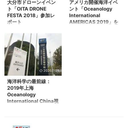
大分市ドローンイベン
アメリカ開催海洋イベ
行便ANA3135（IBX運航）。
た。 更なる飛躍を目指すドロ
ト「OITA DRONE
ント「Oceanology
広島空港からは空港リムジン
ーン産業 空撮はもとより、ド
FESTA 2018」参加レ
International
バスで広島駅を目指します。
ローンにはさまざまな分野で
ポート
AMERICAS 2019」を
操縦体験会in広島の会場はスイ
活用されています。 空撮、撮
紹介します！
ミングプール 広島JSS大須ス
影分野 映画、プロモーション
2018年9月23日(日)～24日
イミングプール 〒732-0802
撮影、CM撮影など 測量分野
(月、祝日)の２日間、九州の大
世界的海洋イベント
広島県広島市南区大州5丁目2-
土木、建設業界など 農業分野
分県大分市で行われたドロー
「Oceanology International」
25 広島駅でレンタ ...
農薬散布、生育調査、鳥獣被
ンイベント「OITA
が、2019年にアメリカサンデ
害対策など 点検分野 インフラ
DRONEFESTA2018」に水中ド
ィエゴで開催します。 今年は
点検 ...
ローンでブース参加いたしま
弊社も参加予定ですが、まず
した。 同イベントでは他にも
はその前にイベントの詳細に
2026/7/21
ユニークな催しが。今回は参
ついてご紹介します。 Oiアメ
加時の様子をレポートいたし
リカ2019とは？
海洋科学の最前線：
ます！ 大分ドローンフェスタ
「Oceanology
2019年上海
2018 概要 公式サイト
International(Oi)」は約50年の
Oceanology
https://zzevent.net/ 開催日時
歴史を持つ世界最大の海洋技
International China視
2018年9月23日(日)～24日
術系イベントで、ロンドン・
察レポート
(月、祝日) 催し物 障害物ドロ
中国・サンディエゴ（アメリ
ーンレース「NINJA DRONE
カ）で2年ごとに開催されてい
2019年11月、上海で開催され
忍」 OITAドローンムービーア
ます。 開催国ごとに特色のあ
たOceanology International
ワード201 ...
る内容になっており、サンデ
China 2019に参加し、最新の