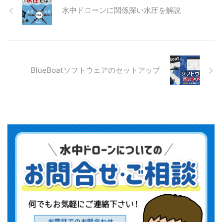
ィエゴ開催でのブース数は200
水中ドローンに関係深い水圧を解説
海洋科学技術とグローバルな
ほど。 一番規模と ...
ネットワーキングの機会を体
験しました。このイベント
は、海洋研究の進歩と業界の
未来に焦点を当て、世界中の
専門家が一堂に会した場とな
BlueBoatソフトウェアのセットアップ
りました。 海洋技術の革新
Oceanology International
China 2019では、最先端の海
洋技術が数多く展示されまし
た。これには、遠隔操作可能
な無人潜水艦（ROV）、高度
な海底マッピングシステム、
そして海洋データ ...